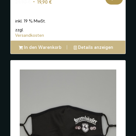
Ursprünglicher
Aktueller
29,90
€
19,90
€
Preis
Preis
war:
ist:
inkl. 19 % MwSt.
29,90 €
19,90 €.
zzgl.
Versandkosten
In den Warenkorb
Details anzeigen