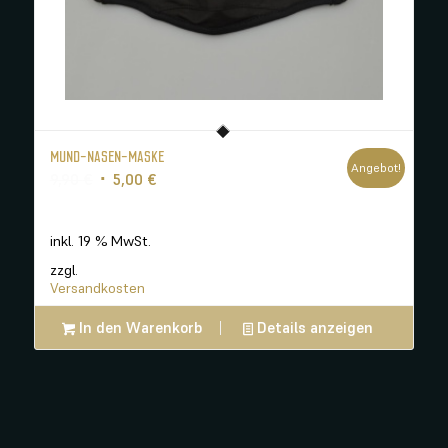
MUND-NASEN-MASKE
Angebot!
Ursprünglicher
Aktueller
9,90
€
5,00
€
Preis
Preis
war:
ist:
inkl. 19 % MwSt.
9,90 €
5,00 €.
zzgl.
Versandkosten
In den Warenkorb
Details anzeigen