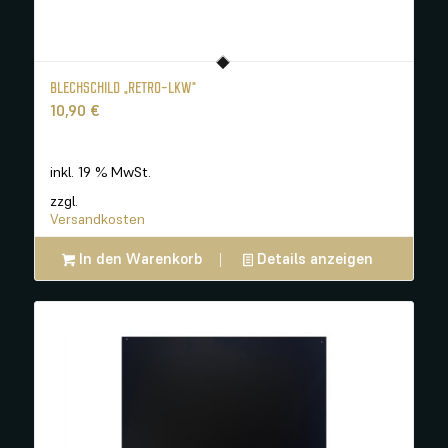
BLECHSCHILD „RETRO-LKW“
10,90
€
inkl. 19 % MwSt.
zzgl.
Versandkosten
In den Warenkorb
Details anzeigen