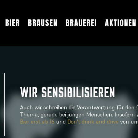
BIER
BRAUSEN
BRAUEREI
AKTIONEN
WIR SENSIBILISIEREN
Auch wir schreiben die Verantwortung für den Ge
Thema, gerade bei jungen Menschen. Insofer
Bier erst ab 16
und
Don’t drink and drive
von uns