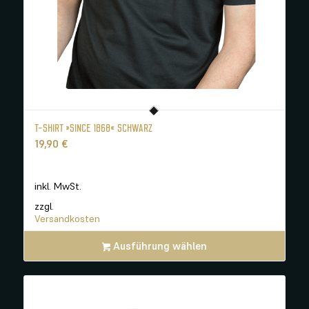
T-SHIRT »SINCE 1868« SCHWARZ
19,90
€
inkl. MwSt.
zzgl.
Versandkosten
Ausführung wählen