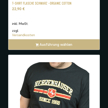
T-SHIRT FLASCHE SCHWARZ -ORGANIC COTTON
22,90
€
inkl. MwSt.
zzgl.
Versandkosten
Ausführung wählen