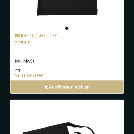
POLO SHIRT „CLASSIC LINE“
27,90
€
inkl. MwSt.
zzgl.
Versandkosten
Ausführung wählen