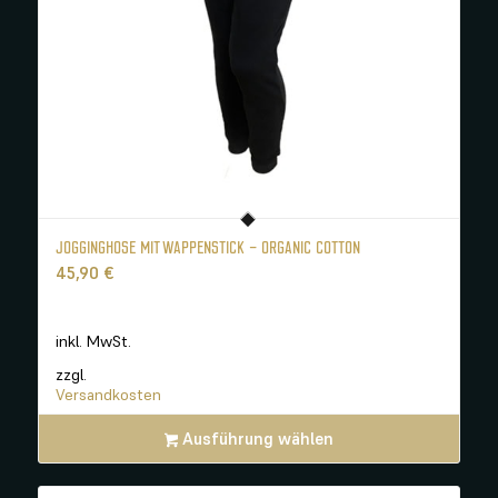
JOGGINGHOSE MIT WAPPENSTICK – ORGANIC COTTON
45,90
€
inkl. MwSt.
zzgl.
Versandkosten
Ausführung wählen