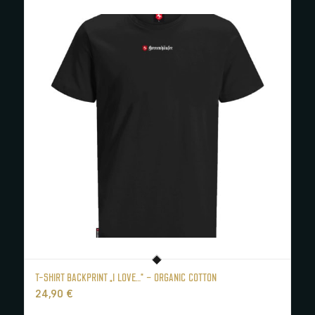
T-SHIRT BACKPRINT „I LOVE…“ – ORGANIC COTTON
24,90
€