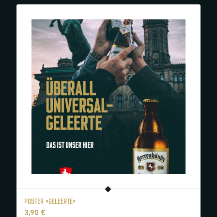
POSTER »GELEERTE«
3,90
€