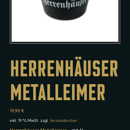
HERRENHÄUSER
METALLEIMER
19,90
€
inkl. 19 % MwSt.
zzgl.
Versandkosten
Herrenhäuser Metalleimer
– mit 6l