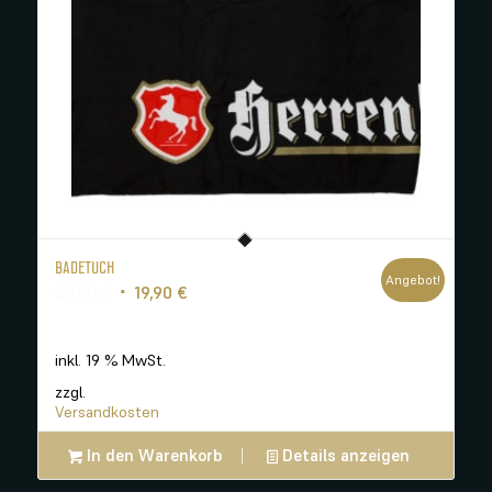
BADETUCH
Angebot!
Ursprünglicher
Aktueller
29,90
€
19,90
€
Preis
Preis
war:
ist:
inkl. 19 % MwSt.
29,90 €
19,90 €.
zzgl.
Versandkosten
In den Warenkorb
Details anzeigen