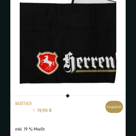
BADETUCH
Angebot!
Ursprünglicher
Aktueller
29,90
€
19,90
€
Preis
Preis
war:
ist:
inkl. 19 % MwSt.
29,90 €
19,90 €.