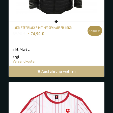
JAKO STEPPJACKE MIT HERRENHÄUSER LOGO
Angebot!
Ursprünglicher
Aktueller
89,90
€
74,90
€
Preis
Preis
war:
ist:
inkl. MwSt.
89,90 €
74,90 €.
zzgl.
Versandkosten
Ausführung wählen