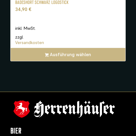
BADESHORT SCHWARZ LOGOSTICK
34,90
€
inkl. MwSt.
zzgl.
Versandkosten
Ausführung wählen
BIER