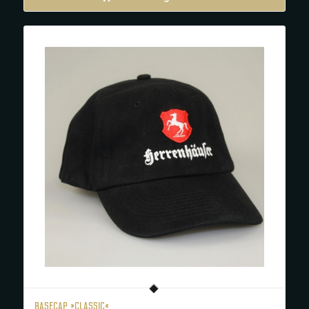
BASECAP »CLASSIC«