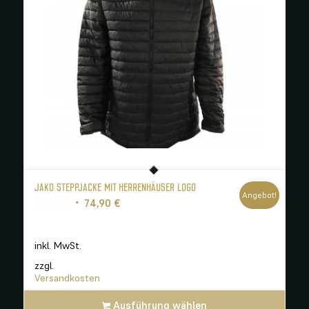
JAKO STEPPJACKE MIT HERRENHÄUSER LOGO
Angebot!
Ursprünglicher
Aktueller
89,90
€
74,90
€
Preis
Preis
war:
ist:
inkl. MwSt.
89,90 €
74,90 €.
zzgl.
Versandkosten
Ausführung wählen