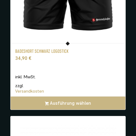
BADESHORT SCHWARZ LOGOSTICK
34,90
€
inkl. MwSt.
zzgl.
Versandkosten
Ausführung wählen