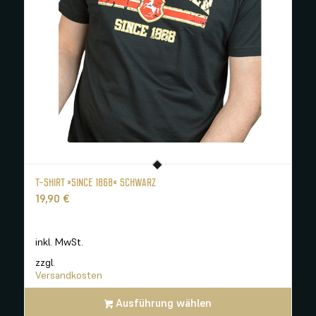
T-SHIRT »SINCE 1868« SCHWARZ
19,90
€
inkl. MwSt.
zzgl.
Versandkosten
Ausführung wählen