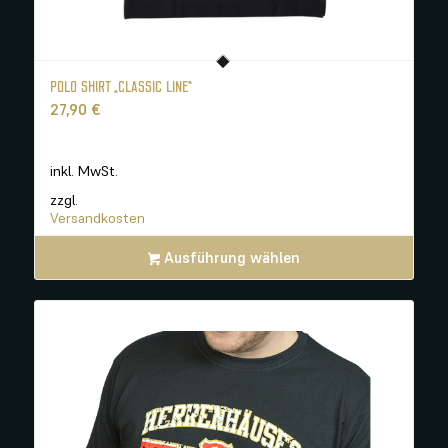
POLO SHIRT „CLASSIC LINE“
27,90
€
inkl. MwSt.
zzgl.
Versandkosten
Ausführung wählen