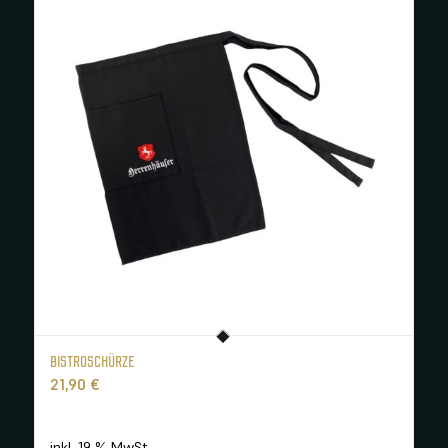
BISTROSCHÜRZE
21,90
€
inkl. 19 % MwSt.