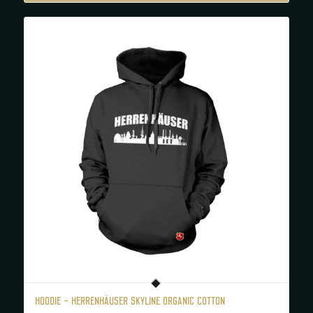
HOODIE – HERRENHÄUSER SKYLINE ORGANIC COTTON